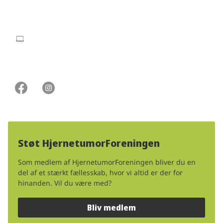
Hjortekærsvej 119A 2800 Lyngby
info@hjernetumorforeningen.dk
CVR: 34 66 73 73
Støt HjernetumorForeningen
Som medlem af HjernetumorForeningen bliver du en
del af et stærkt fællesskab, hvor vi altid er der for
hinanden. Vil du være med?
Bliv medlem