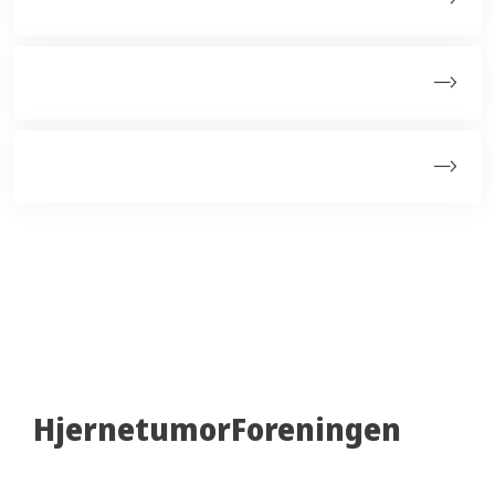
Weekendseminar
Webinarer
HjernetumorForeningen
c/o Morten Nielsen