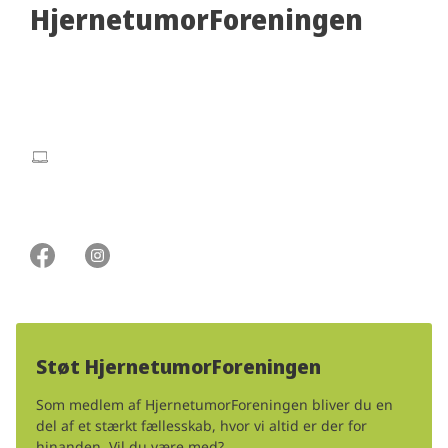
HjernetumorForeningen
c/o Morten Nielsen
Hjortekærsvej 119A 2800 Lyngby
info@hjernetumorforeningen.dk
CVR: 34 66 73 73
Støt HjernetumorForeningen
Som medlem af HjernetumorForeningen bliver du en
del af et stærkt fællesskab, hvor vi altid er der for
hinanden. Vil du være med?