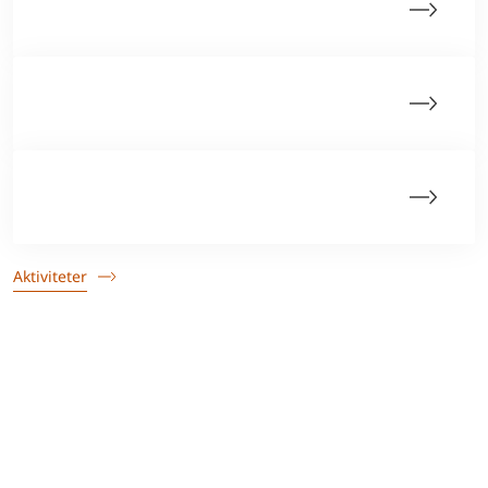
Netværksgrupper
Hjernetumordag
Webinarer
Aktiviteter