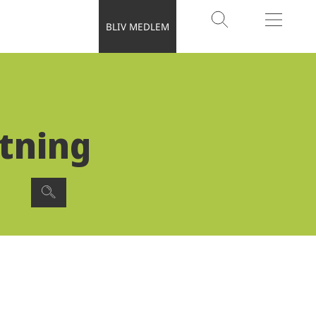
BLIV MEDLEM
SØG
MENU
ytning