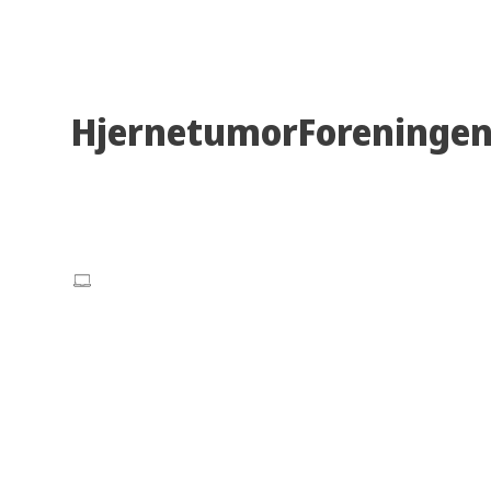
HjernetumorForeninge
c/o Morten Nielsen
Hjortekærsvej 119A 2800 Lyngby
info@hjernetumorforeningen.dk
CVR: 34 66 73 73